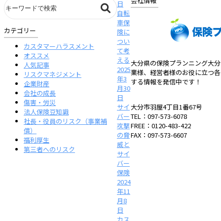
会社情報
日
自転
車保
カテゴリー
険に
つい
カスタマーハラスメント
て考
オススメ
える
大分県の保険プランニング大分
人気記事
2025
業様、経営者様のお役に立つ各
リスクマネジメント
年3
する情報を発信中です！
企業財産
月30
会社の成長
日
傷害・労災
サイ
大分市羽屋4丁目1番67号
法人保険豆知識
バー
TEL：097-573-6078
社長・役員のリスク（事業補
攻撃
FREE：0120-483-422
償）
の脅
FAX：097-573-6607
福利厚生
威と
第三者へのリスク
サイ
バー
保険
2024
年11
月8
日
カス