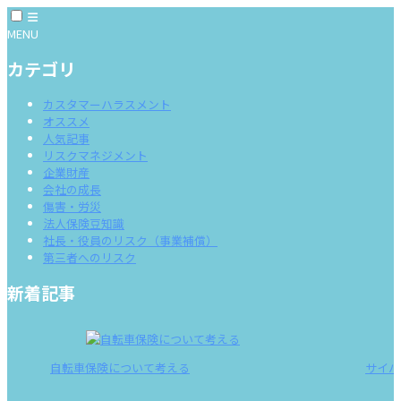
MENU
カテゴリ
カスタマーハラスメント
オススメ
人気記事
リスクマネジメント
企業財産
会社の成長
傷害・労災
法人保険豆知識
社長・役員のリスク（事業補償）
第三者へのリスク
新着記事
自転車保険について考える
サイバ