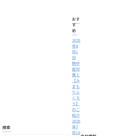
おす
す
め
2025
年8
月1
日
熱中
症対
策と
【み
まも
りふ
くろ
う】
のご
紹介
2025
年7
検索
月16