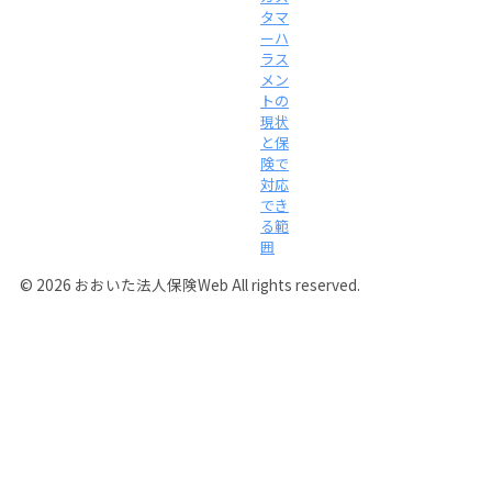
タマ
ーハ
ラス
メン
トの
現状
と保
険で
対応
でき
る範
囲
© 2026 おおいた法人保険Web All rights reserved.