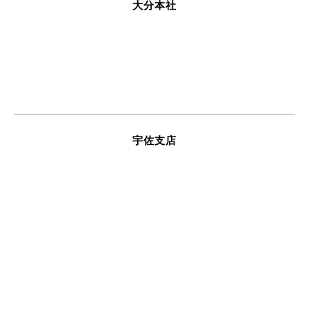
大分本社
0120-483-422
【受付】月曜日～金曜日 8:45～17:30
【定休日】土・日・祝日
宇佐支店
0978-38-4149
【受付】月曜日～金曜日 8:45～17:30
【定休日】土・日・祝日